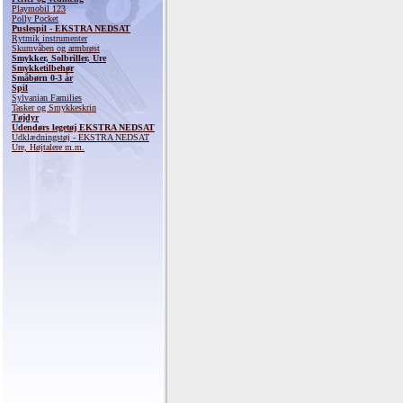
Playmobil 123
Polly Pocket
Puslespil - EKSTRA NEDSAT
Rytmik instrumenter
Skumvåben og armbrøst
Smykker, Solbriller, Ure
Smykketilbehør
Småbørn 0-3 år
Spil
Sylvanian Families
Tasker og Smykkeskrin
Tøjdyr
Udendørs legetøj EKSTRA NEDSAT
Udklædningstøj - EKSTRA NEDSAT
Ure, Højtalere m.m.