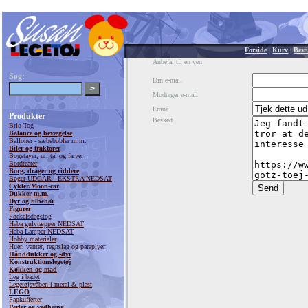
Forside
|
Kurv
|
Besti
Anbefal til en ven
Søg:
Din e-mail
Modtager e-mail
Emne
Produkter
Besked
Brio Tog
Balance og bevægelse
Balloner - sæbebobler m.m.
Biler og traktorer
Bogstaver, ur, tal og farver
Bordteater
Borg, drager og riddere
Bøger UDGÅR - EKSTRA NEDSAT
Cykler/Moon-car
Dukker m.m.
Dyr og tilbehør
Figurer
Fødselsdagstog
Haba gulvtæpper NEDSAT
Haba Lamper NEDSAT
Hobby materialer
Huer, vanter, regnslag og paraplyer
Hånddukker og -dyr
Konstruktionslegetøj
Køkken og mad
Leg i badet
Legetøjsvåben i metal & plast
LEGO
Papkufferter
Perler og vedhæng