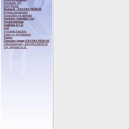
Playmobil 123
Polly Pocket
Puslespil - EKSTRA NEDSAT
Rytmik instrumenter
Skumvåben og armbrøst
Smykker, Solbriller, Ure
Smykketilbehør
Småbørn 0-3 år
Spil
Sylvanian Families
Tasker og Smykkeskrin
Tøjdyr
Udendørs legetøj EKSTRA NEDSAT
Udklædningstøj - EKSTRA NEDSAT
Ure, Højtalere m.m.