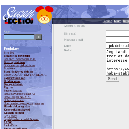
Forside
|
Kurv
|
Besti
Anbefal til en ven
Søg:
Din e-mail
Modtager e-mail
Emne
Produkter
Besked
Brio Tog
Balance og bevægelse
Balloner - sæbebobler m.m.
Biler og traktorer
Bogstaver, ur, tal og farver
Bordteater
Borg, drager og riddere
Bøger UDGÅR - EKSTRA NEDSAT
Cykler/Moon-car
Dukker m.m.
Dyr og tilbehør
Figurer
Fødselsdagstog
Haba gulvtæpper NEDSAT
Haba Lamper NEDSAT
Hobby materialer
Huer, vanter, regnslag og paraplyer
Hånddukker og -dyr
Konstruktionslegetøj
Køkken og mad
Leg i badet
Legetøjsvåben i metal & plast
LEGO
Papkufferter
Perler og vedhæng