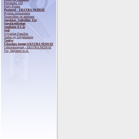
Playmobil 123
Polly Pocket
Puslespil - EKSTRA NEDSAT
Rytmik instrumenter
Skumvåben og armbrøst
Smykker, Solbriller, Ure
Smykketilbehør
Småbørn 0-3 år
Spil
Sylvanian Families
Tasker og Smykkeskrin
Tøjdyr
Udendørs legetøj EKSTRA NEDSAT
Udklædningstøj - EKSTRA NEDSAT
Ure, Højtalere m.m.