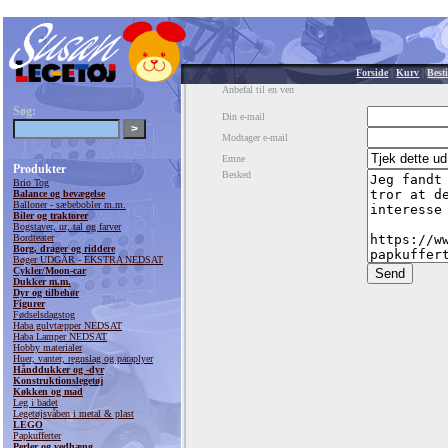
Forside
|
Kurv
|
Besti
Anbefal til en ven
Søg:
Din e-mail
Modtager e-mail
Emne
Produkter
Besked
Brio Tog
Balance og bevægelse
Balloner - sæbebobler m.m.
Biler og traktorer
Bogstaver, ur, tal og farver
Bordteater
Borg, drager og riddere
Bøger UDGÅR - EKSTRA NEDSAT
Cykler/Moon-car
Dukker m.m.
Dyr og tilbehør
Figurer
Fødselsdagstog
Haba gulvtæpper NEDSAT
Haba Lamper NEDSAT
Hobby materialer
Huer, vanter, regnslag og paraplyer
Hånddukker og -dyr
Konstruktionslegetøj
Køkken og mad
Leg i badet
Legetøjsvåben i metal & plast
LEGO
Papkufferter
Perler og vedhæng