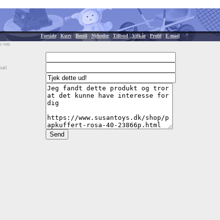
Forside
|
Kurv
|
Bestil
|
Nyheder
|
Tilbud
|
Vilkår
|
Profil
|
E-mail
n ven
mail