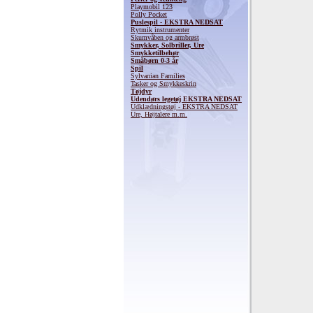
Playmobil 123
Polly Pocket
Puslespil - EKSTRA NEDSAT
Rytmik instrumenter
Skumvåben og armbrøst
Smykker, Solbriller, Ure
Smykketilbehør
Småbørn 0-3 år
Spil
Sylvanian Families
Tasker og Smykkeskrin
Tøjdyr
Udendørs legetøj EKSTRA NEDSAT
Udklædningstøj - EKSTRA NEDSAT
Ure, Højtalere m.m.