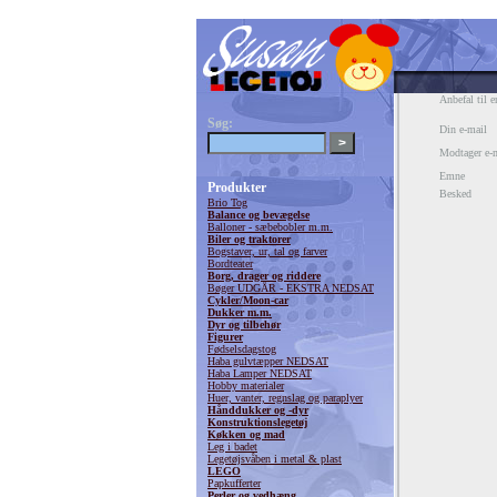
Anbefal til e
Søg:
Din e-mail
Modtager e-
Emne
Produkter
Besked
Brio Tog
Balance og bevægelse
Balloner - sæbebobler m.m.
Biler og traktorer
Bogstaver, ur, tal og farver
Bordteater
Borg, drager og riddere
Bøger UDGÅR - EKSTRA NEDSAT
Cykler/Moon-car
Dukker m.m.
Dyr og tilbehør
Figurer
Fødselsdagstog
Haba gulvtæpper NEDSAT
Haba Lamper NEDSAT
Hobby materialer
Huer, vanter, regnslag og paraplyer
Hånddukker og -dyr
Konstruktionslegetøj
Køkken og mad
Leg i badet
Legetøjsvåben i metal & plast
LEGO
Papkufferter
Perler og vedhæng