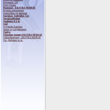
Playmobil 123
Polly Pocket
Puslespil - EKSTRA NEDSAT
Rytmik instrumenter
Skumvåben og armbrøst
Smykker, Solbriller, Ure
Smykketilbehør
Småbørn 0-3 år
Spil
Sylvanian Families
Tasker og Smykkeskrin
Tøjdyr
Udendørs legetøj EKSTRA NEDSAT
Udklædningstøj - EKSTRA NEDSAT
Ure, Højtalere m.m.