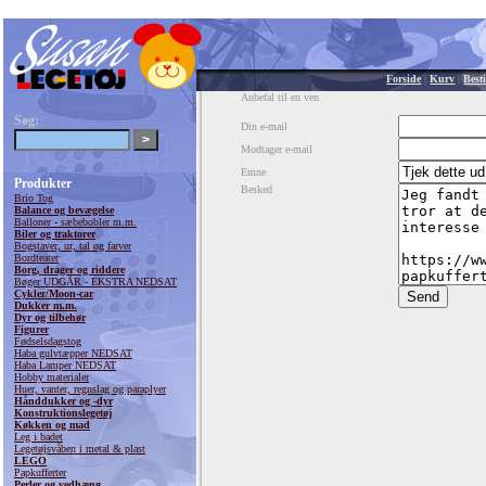
Forside
|
Kurv
|
Besti
Anbefal til en ven
Søg:
Din e-mail
Modtager e-mail
Emne
Produkter
Besked
Brio Tog
Balance og bevægelse
Balloner - sæbebobler m.m.
Biler og traktorer
Bogstaver, ur, tal og farver
Bordteater
Borg, drager og riddere
Bøger UDGÅR - EKSTRA NEDSAT
Cykler/Moon-car
Dukker m.m.
Dyr og tilbehør
Figurer
Fødselsdagstog
Haba gulvtæpper NEDSAT
Haba Lamper NEDSAT
Hobby materialer
Huer, vanter, regnslag og paraplyer
Hånddukker og -dyr
Konstruktionslegetøj
Køkken og mad
Leg i badet
Legetøjsvåben i metal & plast
LEGO
Papkufferter
Perler og vedhæng