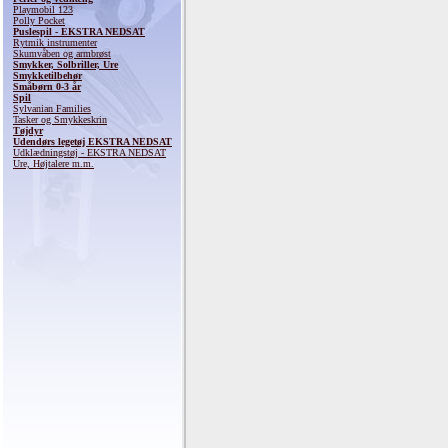
Playmobil 123
Polly Pocket
Puslespil - EKSTRA NEDSAT
Rytmik instrumenter
Skumvåben og armbrøst
Smykker, Solbriller, Ure
Smykketilbehør
Småbørn 0-3 år
Spil
Sylvanian Families
Tasker og Smykkeskrin
Tøjdyr
Udendørs legetøj EKSTRA NEDSAT
Udklædningstøj - EKSTRA NEDSAT
Ure, Højtalere m.m.