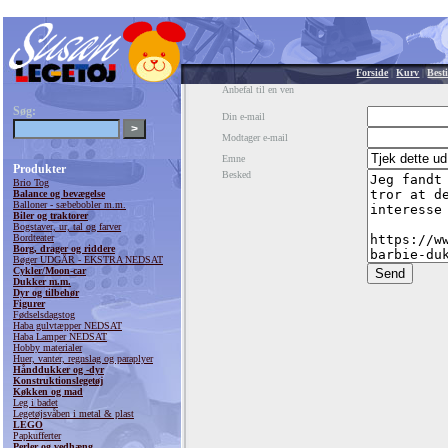
Forside
|
Kurv
|
Besti
Anbefal til en ven
Søg:
Din e-mail
Modtager e-mail
Emne
Produkter
Besked
Brio Tog
Balance og bevægelse
Balloner - sæbebobler m.m.
Biler og traktorer
Bogstaver, ur, tal og farver
Bordteater
Borg, drager og riddere
Bøger UDGÅR - EKSTRA NEDSAT
Cykler/Moon-car
Dukker m.m.
Dyr og tilbehør
Figurer
Fødselsdagstog
Haba gulvtæpper NEDSAT
Haba Lamper NEDSAT
Hobby materialer
Huer, vanter, regnslag og paraplyer
Hånddukker og -dyr
Konstruktionslegetøj
Køkken og mad
Leg i badet
Legetøjsvåben i metal & plast
LEGO
Papkufferter
Perler og vedhæng