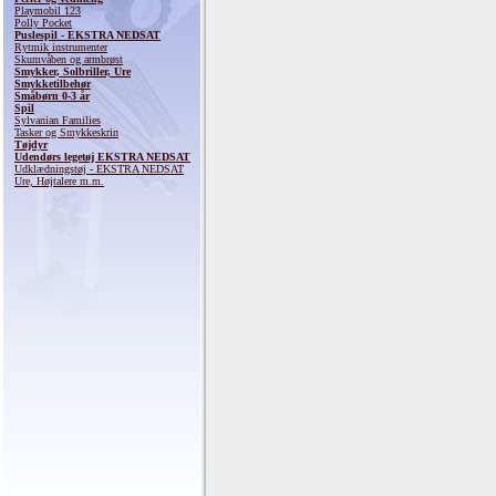
Playmobil 123
Polly Pocket
Puslespil - EKSTRA NEDSAT
Rytmik instrumenter
Skumvåben og armbrøst
Smykker, Solbriller, Ure
Smykketilbehør
Småbørn 0-3 år
Spil
Sylvanian Families
Tasker og Smykkeskrin
Tøjdyr
Udendørs legetøj EKSTRA NEDSAT
Udklædningstøj - EKSTRA NEDSAT
Ure, Højtalere m.m.