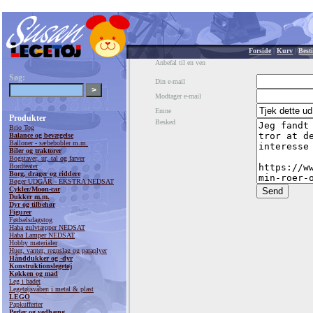
Forside
|
Kurv
|
Besti
Anbefal til en ven
Søg:
Din e-mail
Modtager e-mail
Emne
Produkter
Besked
Brio Tog
Balance og bevægelse
Balloner - sæbebobler m.m.
Biler og traktorer
Bogstaver, ur, tal og farver
Bordteater
Borg, drager og riddere
Bøger UDGÅR - EKSTRA NEDSAT
Cykler/Moon-car
Dukker m.m.
Dyr og tilbehør
Figurer
Fødselsdagstog
Haba gulvtæpper NEDSAT
Haba Lamper NEDSAT
Hobby materialer
Huer, vanter, regnslag og paraplyer
Hånddukker og -dyr
Konstruktionslegetøj
Køkken og mad
Leg i badet
Legetøjsvåben i metal & plast
LEGO
Papkufferter
Perler og vedhæng