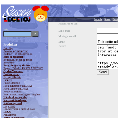
Forside
|
Kurv
|
Besti
Anbefal til en ven
Søg:
Din e-mail
Modtager e-mail
Emne
Produkter
Besked
Brio Tog
Balance og bevægelse
Balloner - sæbebobler m.m.
Biler og traktorer
Bogstaver, ur, tal og farver
Bordteater
Borg, drager og riddere
Bøger UDGÅR - EKSTRA NEDSAT
Cykler/Moon-car
Dukker m.m.
Dyr og tilbehør
Figurer
Fødselsdagstog
Haba gulvtæpper NEDSAT
Haba Lamper NEDSAT
Hobby materialer
Huer, vanter, regnslag og paraplyer
Hånddukker og -dyr
Konstruktionslegetøj
Køkken og mad
Leg i badet
Legetøjsvåben i metal & plast
LEGO
Papkufferter
Perler og vedhæng