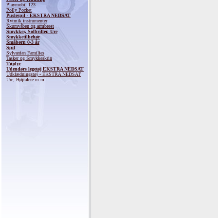
Playmobil 123
Polly Pocket
Puslespil - EKSTRA NEDSAT
Rytmik instrumenter
Skumvåben og armbrøst
Smykker, Solbriller, Ure
Smykketilbehør
Småbørn 0-3 år
Spil
Sylvanian Families
Tasker og Smykkeskrin
Tøjdyr
Udendørs legetøj EKSTRA NEDSAT
Udklædningstøj - EKSTRA NEDSAT
Ure, Højtalere m.m.